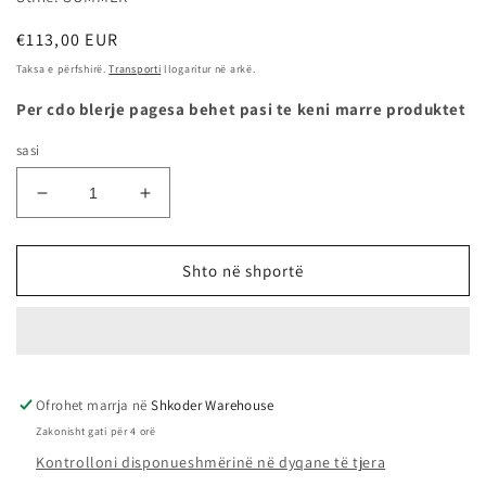
Çmimi
€113,00 EUR
i
Taksa e përfshirë.
Transporti
llogaritur në arkë.
rregullt
Per cdo blerje pagesa behet pasi te keni marre produktet
sasi
Zvogëlo
Rrit
sasinë
sasinë
për
për
225/65R16C
225/65R16C
Shto në shportë
112/110R
112/110R
CARGO
CARGO
SPEED
SPEED
-
-
TIGAR
TIGAR
Ofrohet marrja në
Shkoder Warehouse
Zakonisht gati për 4 orë
Kontrolloni disponueshmërinë në dyqane të tjera