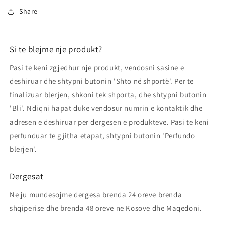
Share
Si te blejme nje produkt?
Pasi te keni zgjedhur nje produkt, vendosni sasine e
deshiruar dhe shtypni butonin 'Shto në shportë'. Per te
finalizuar blerjen, shkoni tek shporta, dhe shtypni butonin
'Bli'. Ndiqni hapat duke vendosur numrin e kontaktik dhe
adresen e deshiruar per dergesen e produkteve. Pasi te keni
perfunduar te gjitha etapat, shtypni butonin 'Perfundo
blerjen'.
Dergesat
Ne ju mundesojme dergesa brenda 24 oreve brenda
shqiperise dhe brenda 48 oreve ne Kosove dhe Maqedoni.