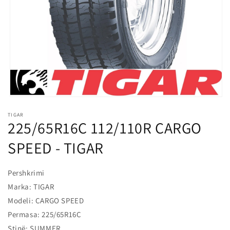
l
o
s
s
h
m
e
Hap
median
TIGAR
1
225/65R16C 112/110R CARGO
në
modalitet
SPEED - TIGAR
Pershkrimi
Marka: TIGAR
Modeli: CARGO SPEED
Permasa: 225/65R16C
Stinë: SUMMER