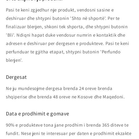
Pasi te keni zgjedhur nje produkt, vendosni sasine e
deshiruar dhe shtypni butonin 'Shto në shportë'. Per te
finalizuar blerjen, shkoni tek shporta, dhe shtypni butonin
'Bli'. Ndiqni hapat duke vendosur numrin e kontaktik dhe
adresen e deshiruar per dergesen e produkteve. Pasi te keni
perfunduar te gjitha etapat, shtypni butonin 'Perfundo
blerjen'.
Dergesat
Ne ju mundesojme dergesa brenda 24 oreve brenda
shqiperise dhe brenda 48 oreve ne Kosove dhe Maqedoni.
Data e prodhimit e gomave
90% e produkteve tona jane prodhim i brenda 365 diteve te
fundit. Nese jeni te interesuar per daten e prodhimit ekzakte