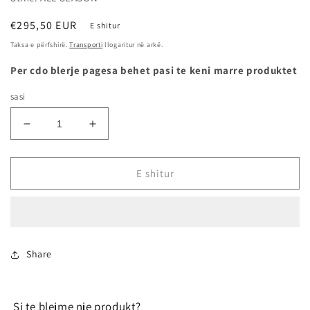
Çmimi
€295,50 EUR
E shitur
i
Taksa e përfshirë.
Transporti
llogaritur në arkë.
rregullt
Per cdo blerje pagesa behet pasi te keni marre produktet
sasi
Zvogëlo
Rrit
sasinë
sasinë
për
për
265/75R16
265/75R16
E shitur
119/116R
119/116R
ALL-
ALL-
TERRAIN
TERRAIN
T/A
T/A
-
-
Share
BFGOODRICH
BFGOODRICH
Si te blejme nje produkt?