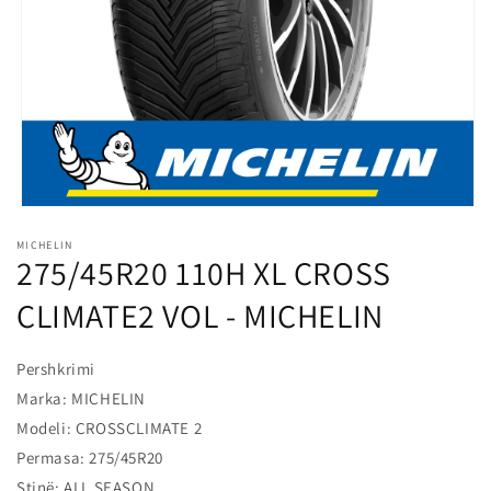
l
o
s
s
h
m
e
Hap
median
MICHELIN
1
275/45R20 110H XL CROSS
në
modalitet
CLIMATE2 VOL - MICHELIN
Pershkrimi
Marka: MICHELIN
Modeli: CROSSCLIMATE 2
Permasa: 275/45R20
Stinë: ALL SEASON