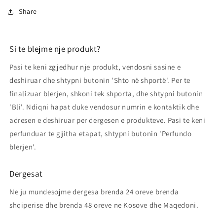
Share
Si te blejme nje produkt?
Pasi te keni zgjedhur nje produkt, vendosni sasine e
deshiruar dhe shtypni butonin 'Shto në shportë'. Per te
finalizuar blerjen, shkoni tek shporta, dhe shtypni butonin
'Bli'. Ndiqni hapat duke vendosur numrin e kontaktik dhe
adresen e deshiruar per dergesen e produkteve. Pasi te keni
perfunduar te gjitha etapat, shtypni butonin 'Perfundo
blerjen'.
Dergesat
Ne ju mundesojme dergesa brenda 24 oreve brenda
shqiperise dhe brenda 48 oreve ne Kosove dhe Maqedoni.