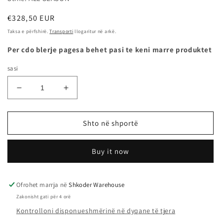
Çmimi
€328,50 EUR
i
Taksa e përfshirë.
Transporti
llogaritur në arkë.
rregullt
Per cdo blerje pagesa behet pasi te keni marre produktet
sasi
Zvogëlo
Rrit
sasinë
sasinë
për
për
275/45R20
275/45R20
Shto në shportë
110H
110H
XL
XL
Buy it now
CROSS
CROSS
CLIMATE2
CLIMATE2
VOL
VOL
-
-
Ofrohet marrja në
Shkoder Warehouse
MICHELIN
MICHELIN
Zakonisht gati për 4 orë
Kontrolloni disponueshmërinë në dyqane të tjera