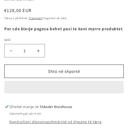
Çmimi
€128,00 EUR
i
Taksa e përfshirë.
Transporti
llogaritur në arkë.
rregullt
Per cdo blerje pagesa behet pasi te keni marre produktet
sasi
Zvogëlo
Rrit
sasinë
sasinë
për
për
255/50R20
255/50R20
Shto në shportë
-
-
109Y
109Y
XL
XL
DIMAX
DIMAX
R8+
R8+
Ofrohet marrja në
-
-
Shkoder Warehouse
RADAR
RADAR
Zakonisht gati për 4 orë
Kontrolloni disponueshmërinë në dyqane të tjera