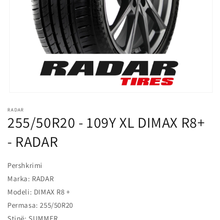
l
o
s
s
h
m
e
Hap
median
RADAR
1
255/50R20 - 109Y XL DIMAX R8+
në
modalitet
- RADAR
Pershkrimi
Marka: RADAR
Modeli: DIMAX R8 +
Permasa: 255/50R20
Stinë: SUMMER