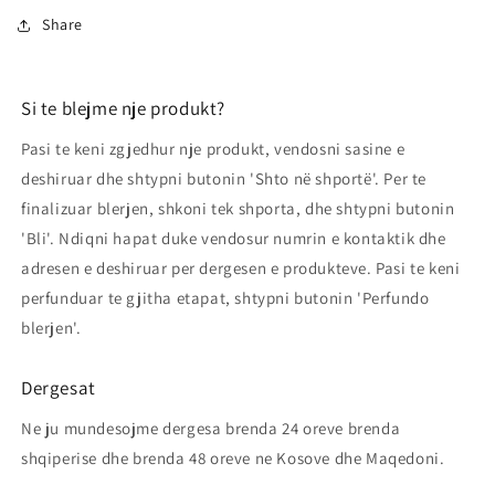
Share
Si te blejme nje produkt?
Pasi te keni zgjedhur nje produkt, vendosni sasine e
deshiruar dhe shtypni butonin 'Shto në shportë'. Per te
finalizuar blerjen, shkoni tek shporta, dhe shtypni butonin
'Bli'. Ndiqni hapat duke vendosur numrin e kontaktik dhe
adresen e deshiruar per dergesen e produkteve. Pasi te keni
perfunduar te gjitha etapat, shtypni butonin 'Perfundo
blerjen'.
Dergesat
Ne ju mundesojme dergesa brenda 24 oreve brenda
shqiperise dhe brenda 48 oreve ne Kosove dhe Maqedoni.