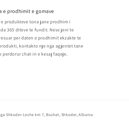
a e prodhimit e gomave
e produkteve tona jane prodhim i
da 365 diteve te fundit. Nese jeni te
resuar per daten e prodhimit ekzakte te
produkti, kontakto nje nga agjentet tane
 perdorur chat-in e kesaj faqeje.
ga Shkoder-Lezhe km 7, Bushat, Shkoder, Albania