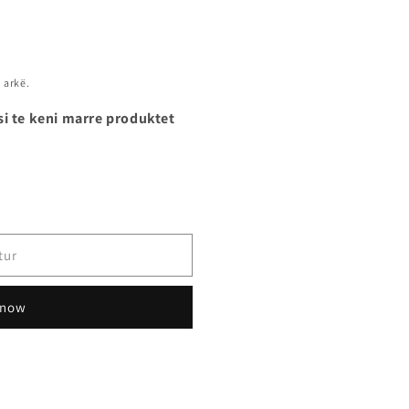
 arkë.
si te keni marre produktet
tur
 now
NCE