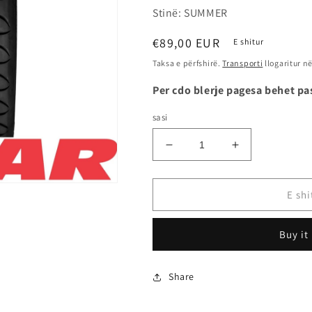
Stinë: SUMMER
Çmimi
€89,00 EUR
E shitur
i
Taksa e përfshirë.
Transporti
llogaritur në
rregullt
Per cdo blerje pagesa behet pa
sasi
Zvogëlo
Rrit
sasinë
sasinë
për
për
225/55R17
225/55R17
E shi
101W
101W
XL
XL
Buy it
TL
TL
ULTRA
ULTRA
HIGH
HIGH
Share
PERFORMANCE
PERFORMA
-
-
TIGAR
TIGAR