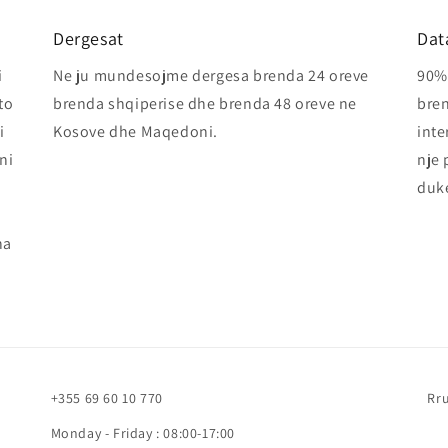
Dergesat
Dat
i
Ne ju mundesojme dergesa brenda 24 oreve
90% 
to
brenda shqiperise dhe brenda 48 oreve ne
bren
i
Kosove dhe Maqedoni.
inte
ni
nje 
duke
ha
+355 69 60 10 770
Rru
Monday - Friday : 08:00-17:00