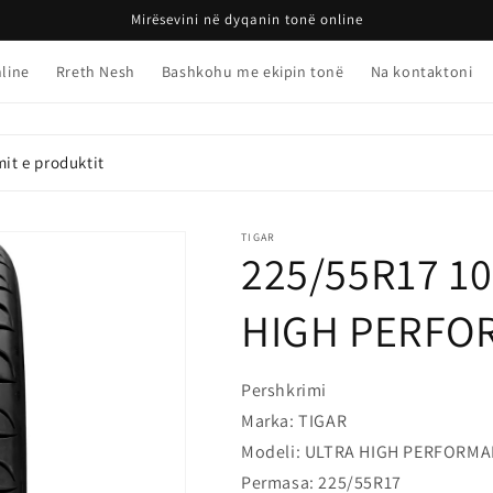
Mirësevini në dyqanin tonë online
line
Rreth Nesh
Bashkohu me ekipin tonë
Na kontaktoni
it e produktit
TIGAR
225/55R17 10
HIGH PERFOR
Pershkrimi
Marka: TIGAR
Modeli: ULTRA HIGH PERFORM
Permasa: 225/55R17