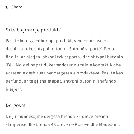
Share
Si te blejme nje produkt?
Pasi te keni zgjedhur nje produkt, vendosni sasine e
deshiruar dhe shtypni butonin 'Shto në shportë'. Per te
finalizuar blerjen, shkoni tek shporta, dhe shtypni butonin
'Bli'. Ndiqni hapat duke vendosur numrin e kontaktik dhe
adresen e deshiruar per dergesen e produkteve. Pasi te keni
perfunduar te gjitha etapat, shtypni butonin 'Perfundo
blerjen'.
Dergesat
Ne ju mundesojme dergesa brenda 24 oreve brenda
shqiperise dhe brenda 48 oreve ne Kosove dhe Maqedoni.