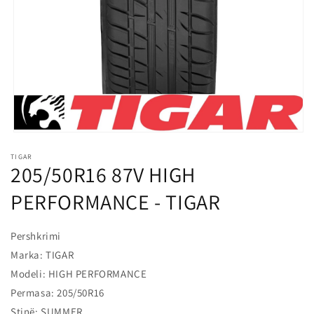
l
o
s
s
h
m
e
Hap
median
TIGAR
1
205/50R16 87V HIGH
në
modalitet
PERFORMANCE - TIGAR
Pershkrimi
Marka: TIGAR
Modeli: HIGH PERFORMANCE
Permasa: 205/50R16
Stinë: SUMMER