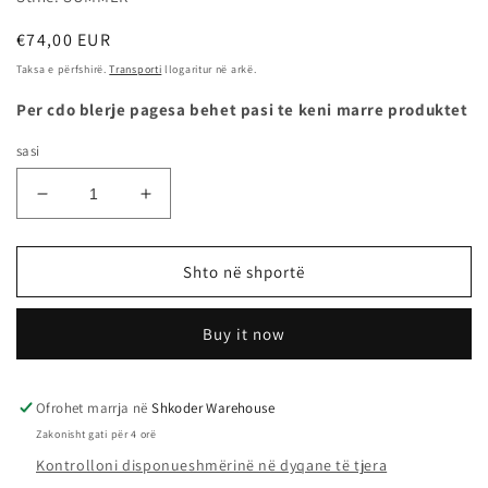
Çmimi
€74,00 EUR
i
Taksa e përfshirë.
Transporti
llogaritur në arkë.
rregullt
Per cdo blerje pagesa behet pasi te keni marre produktet
sasi
Zvogëlo
Rrit
sasinë
sasinë
për
për
205/50R16
205/50R16
Shto në shportë
87V
87V
HIGH
HIGH
Buy it now
PERFORMANCE
PERFORMANCE
-
-
TIGAR
TIGAR
Ofrohet marrja në
Shkoder Warehouse
Zakonisht gati për 4 orë
Kontrolloni disponueshmërinë në dyqane të tjera