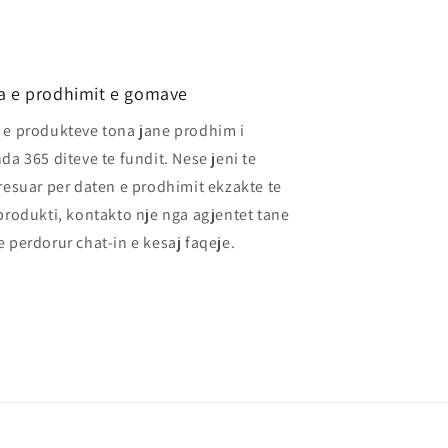
a e prodhimit e gomave
e produkteve tona jane prodhim i
da 365 diteve te fundit. Nese jeni te
resuar per daten e prodhimit ekzakte te
produkti, kontakto nje nga agjentet tane
 perdorur chat-in e kesaj faqeje.