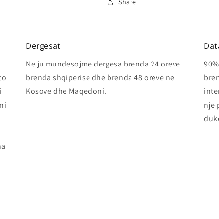
Share
Dergesat
Dat
i
Ne ju mundesojme dergesa brenda 24 oreve
90% 
to
brenda shqiperise dhe brenda 48 oreve ne
bren
i
Kosove dhe Maqedoni.
inte
ni
nje 
duke
ha