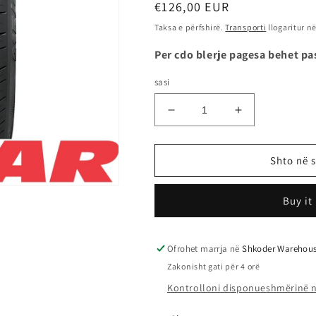
Çmimi
€126,00 EUR
i
Taksa e përfshirë.
Transporti
llogaritur në
rregullt
Per cdo blerje pagesa behet pa
sasi
Zvogëlo
Rrit
sasinë
sasinë
për
për
235/60R17
235/60R17
Shto në 
102V
102V
SUV
SUV
Buy it
-
-
TIGAR
TIGAR
Ofrohet marrja në
Shkoder Warehou
Zakonisht gati për 4 orë
Kontrolloni disponueshmërinë n