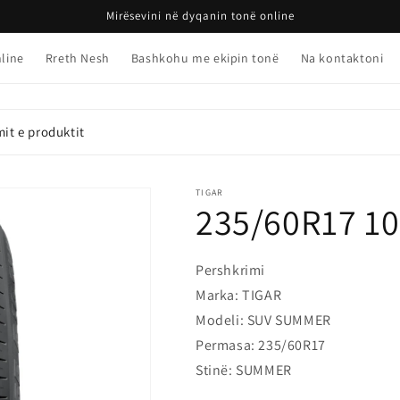
Mirësevini në dyqanin tonë online
line
Rreth Nesh
Bashkohu me ekipin tonë
Na kontaktoni
it e produktit
TIGAR
235/60R17 10
Pershkrimi
Marka: TIGAR
Modeli: SUV SUMMER
Permasa: 235/60R17
Stinë: SUMMER