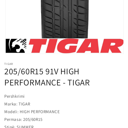
l
o
s
s
h
m
e
Hap
median
TIGAR
1
205/60R15 91V HIGH
në
modalitet
PERFORMANCE - TIGAR
Pershkrimi
Marka: TIGAR
Modeli: HIGH PERFORMANCE
Permasa: 205/60R15
Stinë: SUMMER