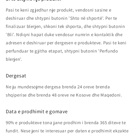
Pasi te keni zgjedhur nje produkt, vendosni sasine e
deshiruar dhe shtypni butonin 'Shto në shportë'. Per te
finalizuar blerjen, shkoni tek shporta, dhe shtypni butonin
'Bli'. Ndiqni hapat duke vendosur numrin e kontaktik dhe
adresen e deshiruar per dergesen e produkteve. Pasi te keni
perfunduar te gjitha etapat, shtypni butonin 'Perfundo
blerjen'.
Dergesat
Ne ju mundesojme dergesa brenda 24 oreve brenda
shqiperise dhe brenda 48 oreve ne Kosove dhe Maqedoni.
Data e prodhimit e gomave
90% e produkteve tona jane prodhim i brenda 365 diteve te
fundit. Nese jeni te interesuar per daten e prodhimit ekzakte