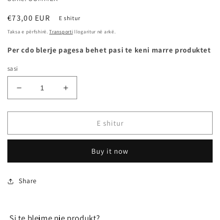
Çmimi
€73,00 EUR
E shitur
i
Taksa e përfshirë.
Transporti
llogaritur në arkë.
rregullt
Per cdo blerje pagesa behet pasi te keni marre produktet
sasi
Zvogëlo
Rrit
sasinë
sasinë
për
për
205/60R15
205/60R15
E shitur
91V
91V
HIGH
HIGH
Buy it now
PERFORMANCE
PERFORMANCE
-
-
TIGAR
TIGAR
Share
Si te blejme nje produkt?