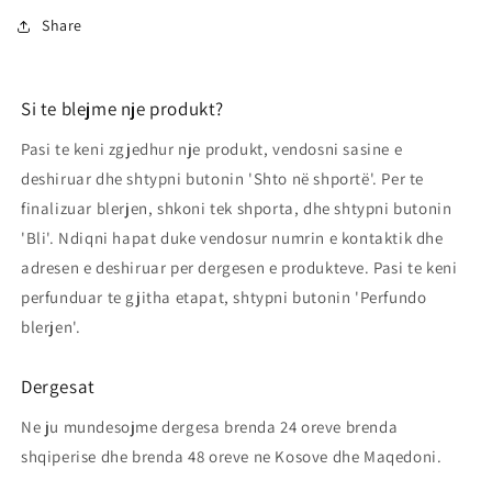
Share
Si te blejme nje produkt?
Pasi te keni zgjedhur nje produkt, vendosni sasine e
deshiruar dhe shtypni butonin 'Shto në shportë'. Per te
finalizuar blerjen, shkoni tek shporta, dhe shtypni butonin
'Bli'. Ndiqni hapat duke vendosur numrin e kontaktik dhe
adresen e deshiruar per dergesen e produkteve. Pasi te keni
perfunduar te gjitha etapat, shtypni butonin 'Perfundo
blerjen'.
Dergesat
Ne ju mundesojme dergesa brenda 24 oreve brenda
shqiperise dhe brenda 48 oreve ne Kosove dhe Maqedoni.