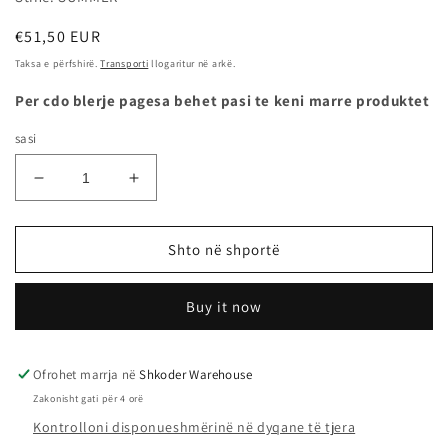
Çmimi
€51,50 EUR
i
Taksa e përfshirë.
Transporti
llogaritur në arkë.
rregullt
Per cdo blerje pagesa behet pasi te keni marre produktet
sasi
Zvogëlo
Rrit
sasinë
sasinë
për
për
175/65R14
175/65R14
Shto në shportë
82H
82H
TOURING
TOURING
Buy it now
-
-
TIGAR
TIGAR
Ofrohet marrja në
Shkoder Warehouse
Zakonisht gati për 4 orë
Kontrolloni disponueshmërinë në dyqane të tjera