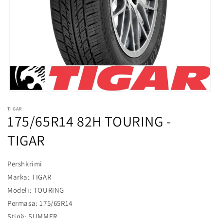
l
o
s
s
h
m
e
Hap
median
TIGAR
1
175/65R14 82H TOURING -
në
modalitet
TIGAR
Pershkrimi
Marka: TIGAR
Modeli: TOURING
Permasa: 175/65R14
Stinë: SUMMER