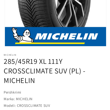
l
o
s
s
h
m
e
Hap
median
MICHELIN
1
285/45R19 XL 111Y
në
modalitet
CROSSCLIMATE SUV (PL) -
MICHELIN
Pershkrimi
Marka: MICHELIN
Modeli: CROSSCLIMATE SUV