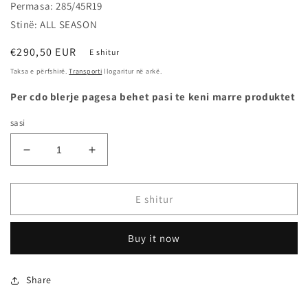
Permasa: 285/45R19
Stinë: ALL SEASON
Çmimi
€290,50 EUR
E shitur
i
Taksa e përfshirë.
Transporti
llogaritur në arkë.
rregullt
Per cdo blerje pagesa behet pasi te keni marre produktet
sasi
Zvogëlo
Rrit
sasinë
sasinë
për
për
285/45R19
285/45R19
E shitur
XL
XL
111Y
111Y
Buy it now
CROSSCLIMATE
CROSSCLIMATE
SUV
SUV
(PL)
(PL)
Share
-
-
MICHELIN
MICHELIN