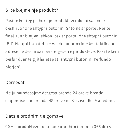
Si te blejme nje produkt?
Pasi te keni zgjedhur nje produkt, vendosni sasine e
deshiruar dhe shtypni butonin 'Shto në shportë'. Per te
finalizuar blerjen, shkoni tek shporta, dhe shtypni butonin
'Bli'. Ndiqni hapat duke vendosur numrin e kontaktik dhe
adresen e deshiruar per dergesen e produkteve. Pasi te keni
perfunduar te gjitha etapat, shtypni butonin 'Perfundo
blerjen'.
Dergesat
Ne ju mundesojme dergesa brenda 24 oreve brenda
shqiperise dhe brenda 48 oreve ne Kosove dhe Maqedoni.
Data e prodhimit e gomave
90% e produkteve tona jane prodhim i brenda 365 diteve te