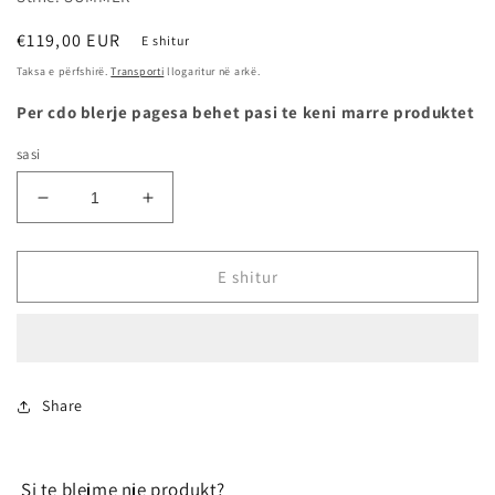
Çmimi
€119,00 EUR
E shitur
i
Taksa e përfshirë.
Transporti
llogaritur në arkë.
rregullt
Per cdo blerje pagesa behet pasi te keni marre produktet
sasi
Zvogëlo
Rrit
sasinë
sasinë
për
për
225/45R17
225/45R17
E shitur
91V
91V
TL
TL
E
E
PRIMACY
PRIMACY
-
-
Share
MICHELIN
MICHELIN
Si te blejme nje produkt?