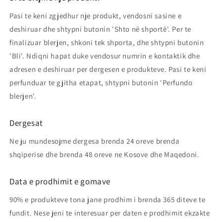
Pasi te keni zgjedhur nje produkt, vendosni sasine e
deshiruar dhe shtypni butonin 'Shto në shportë'. Per te
finalizuar blerjen, shkoni tek shporta, dhe shtypni butonin
'Bli'. Ndiqni hapat duke vendosur numrin e kontaktik dhe
adresen e deshiruar per dergesen e produkteve. Pasi te keni
perfunduar te gjitha etapat, shtypni butonin 'Perfundo
blerjen'.
Dergesat
Ne ju mundesojme dergesa brenda 24 oreve brenda
shqiperise dhe brenda 48 oreve ne Kosove dhe Maqedoni.
Data e prodhimit e gomave
90% e produkteve tona jane prodhim i brenda 365 diteve te
fundit. Nese jeni te interesuar per daten e prodhimit ekzakte