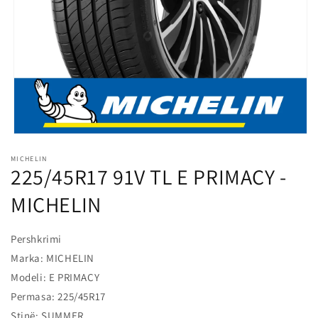
l
o
s
s
h
m
e
Hap
median
MICHELIN
1
225/45R17 91V TL E PRIMACY -
në
modalitet
MICHELIN
Pershkrimi
Marka: MICHELIN
Modeli: E PRIMACY
Permasa: 225/45R17
Stinë: SUMMER